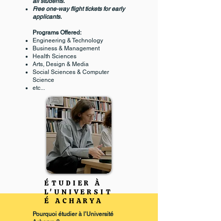
all students.
Free one-way flight tickets for early
applicants.
Programs Offered:
Engineering & Technology
Business & Management
Health Sciences
Arts, Design & Media
Social Sciences & Computer
Science
etc...
ÉTUDIER À
L'UNIVERSIT
É ACHARYA
Pourquoi étudier à l’Université