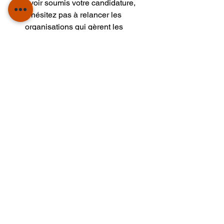
avoir soumis votre candidature, 
n'hésitez pas à relancer les 
organisations qui gèrent les 
bourses pour demander des 
informations sur l'état de votre 
candidature.
Amplifiez votre parcours 
artistique avec les 
bourses!
Les programmes de bourses pour les 
arts et la culture constituent une 
bouffée d'oxygène pour les talents 
afriains. Que vous soyez un artiste 
émergent ou un étudiant passionné, les 
bourses peuvent vous offrir 
l'opportunité de matérialiser vos rêves 
artistiques. En profitant des incitations 